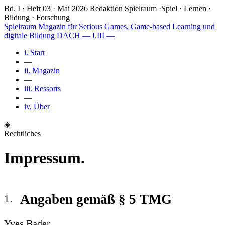
Bd. I · Heft 03 · Mai 2026
Redaktion Spielraum
·
Spiel · Lernen ·
Bildung · Forschung
Spielraum
Magazin für Serious Games, Game-based Learning und
digitale Bildung DACH
— I.III —
i.
Start
—
ii.
Magazin
—
iii.
Ressorts
—
iv.
Über
◈
Rechtliches
Impressum.
Angaben gemäß § 5 TMG
Yves Bader