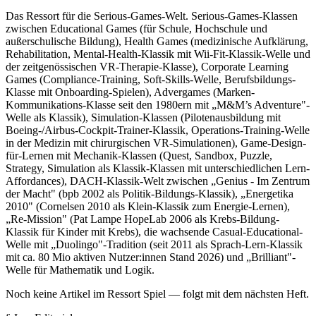
Das Ressort für die Serious-Games-Welt. Serious-Games-Klassen
zwischen Educational Games (für Schule, Hochschule und
außerschulische Bildung), Health Games (medizinische Aufklärung,
Rehabilitation, Mental-Health-Klassik mit Wii-Fit-Klassik-Welle und
der zeitgenössischen VR-Therapie-Klasse), Corporate Learning
Games (Compliance-Training, Soft-Skills-Welle, Berufsbildungs-
Klasse mit Onboarding-Spielen), Advergames (Marken-
Kommunikations-Klasse seit den 1980ern mit „M&M’s Adventure"-
Welle als Klassik), Simulation-Klassen (Pilotenausbildung mit
Boeing-/Airbus-Cockpit-Trainer-Klassik, Operations-Training-Welle
in der Medizin mit chirurgischen VR-Simulationen), Game-Design-
für-Lernen mit Mechanik-Klassen (Quest, Sandbox, Puzzle,
Strategy, Simulation als Klassik-Klassen mit unterschiedlichen Lern-
Affordances), DACH-Klassik-Welt zwischen „Genius - Im Zentrum
der Macht" (bpb 2002 als Politik-Bildungs-Klassik), „Energetika
2010" (Cornelsen 2010 als Klein-Klassik zum Energie-Lernen),
„Re-Mission" (Pat Lampe HopeLab 2006 als Krebs-Bildung-
Klassik für Kinder mit Krebs), die wachsende Casual-Educational-
Welle mit „Duolingo"-Tradition (seit 2011 als Sprach-Lern-Klassik
mit ca. 80 Mio aktiven Nutzer:innen Stand 2026) und „Brilliant"-
Welle für Mathematik und Logik.
Noch keine Artikel im Ressort Spiel — folgt mit dem nächsten Heft.