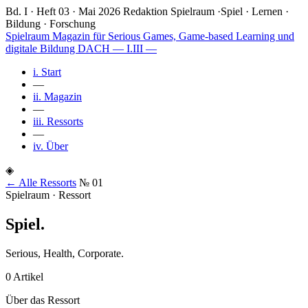
Bd. I · Heft 03 · Mai 2026
Redaktion Spielraum
·
Spiel · Lernen ·
Bildung · Forschung
Spielraum
Magazin für Serious Games, Game-based Learning und
digitale Bildung DACH
— I.III —
i.
Start
—
ii.
Magazin
—
iii.
Ressorts
—
iv.
Über
◈
← Alle Ressorts
№ 01
Spielraum · Ressort
Spiel
.
Serious, Health, Corporate.
0 Artikel
Über das Ressort