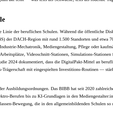
le
ie Linie der beruflichen Schulen. Während die öffentliche Di
BBS) der DACH-Region mit rund 1.500 Standorten und etwa 70
n Industrie-Mechatronik, Mediengestaltung, Pflege oder kauf
beitsplätze, Videoschnitt-Stationen, Simulations-Stationen 
udie 2024 dokumentiert, dass die DigitalPakt-Mittel an berufl
-Trägerschaft mit eingespielten Investitions-Routinen — stärk
le der Ausbildungsordnungen. Das BIBB hat seit 2020 zahlrei
lektro-Berufen bis zu KI-Grundlagen in den Mediengestalter:
Klassen-Bewegung, die in den allgemeinbildenden Schulen so n