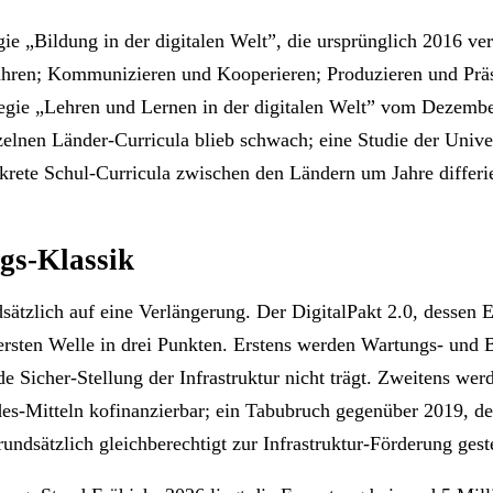
gie „Bildung in der digitalen Welt”, die ursprünglich 2016 
hren; Kommunizieren und Kooperieren; Produzieren und Präs
tegie „Lehren und Lernen in der digitalen Welt” vom Dezembe
zelnen Länder-Curricula blieb schwach; eine Studie der Univ
ete Schul-Curricula zwischen den Ländern um Jahre differie
gs-Klassik
sätzlich auf eine Verlängerung. Der DigitalPakt 2.0, dessen
 ersten Welle in drei Punkten. Erstens werden Wartungs- und B
de Sicher-Stellung der Infrastruktur nicht trägt. Zweitens we
es-Mitteln kofinanzierbar; ein Tabubruch gegenüber 2019, de
dsätzlich gleichberechtigt zur Infrastruktur-Förderung geste