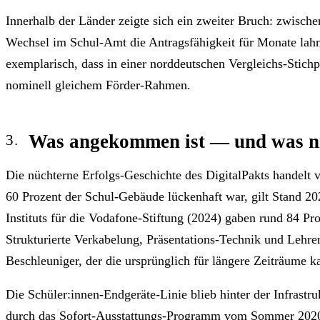
Innerhalb der Länder zeigte sich ein zweiter Bruch: zwisc
Wechsel im Schul-Amt die Antragsfähigkeit für Monate lahm
exemplarisch, dass in einer norddeutschen Vergleichs-Stichp
nominell gleichem Förder-Rahmen.
Was angekommen ist — und was n
Die nüchterne Erfolgs-Geschichte des DigitalPakts handelt
60 Prozent der Schul-Gebäude lückenhaft war, gilt Stand 20
Instituts für die Vodafone-Stiftung (2024) gaben rund 84 
Strukturierte Verkabelung, Präsentations-Technik und Lehre
Beschleuniger, der die ursprünglich für längere Zeiträume ka
Die Schüler:innen-Endgeräte-Linie blieb hinter der Infrastr
durch das Sofort-Ausstattungs-Programm vom Sommer 2020 