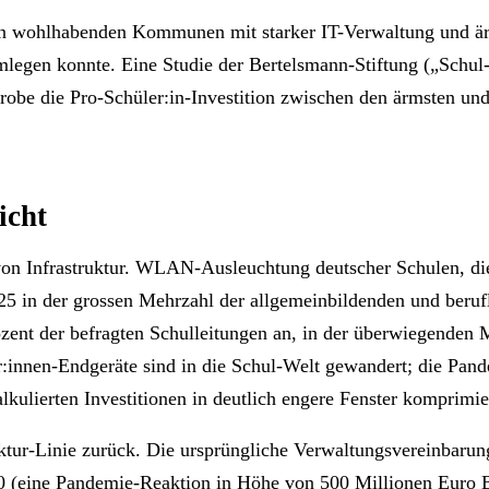
hen wohlhabenden Kommunen mit starker IT-Verwaltung und ärm
legen konnte. Eine Studie der Bertelsmann-Stiftung („Schul
robe die Pro-Schüler:in-Investition zwischen den ärmsten und
icht
 von Infrastruktur. WLAN-Ausleuchtung deutscher Schulen, di
25 in der grossen Mehrzahl der allgemeinbildenden und berufl
Prozent der befragten Schulleitungen an, in der überwiegend
r:innen-Endgeräte sind in die Schul-Welt gewandert; die Pand
lkulierten Investitionen in deutlich engere Fenster komprimie
uktur-Linie zurück. Die ursprüngliche Verwaltungsvereinbarun
(eine Pandemie-Reaktion in Höhe von 500 Millionen Euro B