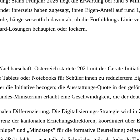
g; Stand Frühjahr 2026 liegt die Erwartung bei rund 5 Milli
änder ihrerseits haben zugesagt, ihren Eigen-Anteil auf rund 
de, hänge wesentlich davon ab, ob die Fortbildungs-Linie ver
ard-Lösungen behaupten oder lockern.
achbarschaft. Österreich startete 2021 mit der Geräte-Initia
Tablets oder Notebooks für Schüler:innen zu reduziertem Eige
e Initiative bezogen; die Ausstattungs-Quote in den geförde
undes-Ministerium erlaubt eine Geschwindigkeit, die der deut
len Differenzierung. Die Digitalisierungs-Strategie wird in
renz der kantonalen Erziehungsdirektoren, koordiniert über 
ernlupe” und „Mindsteps” für die formative Beurteilung) zeige
alPakt fehlt — was teils als Schwäche, teils als föderale Tug