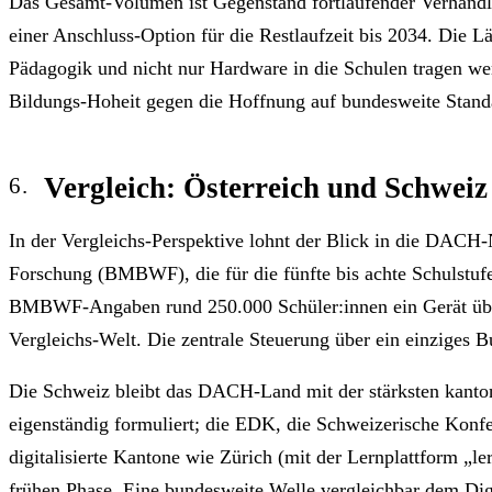
Das Gesamt-Volumen ist Gegenstand fortlaufender Verhandlun
einer Anschluss-Option für die Restlaufzeit bis 2034. Die L
Pädagogik und nicht nur Hardware in die Schulen tragen wer
Bildungs-Hoheit gegen die Hoffnung auf bundesweite Stand
Vergleich: Österreich und Schweiz
In der Vergleichs-Perspektive lohnt der Blick in die DACH-N
Forschung (BMBWF), die für die fünfte bis achte Schulstufe 
BMBWF-Angaben rund 250.000 Schüler:innen ein Gerät über di
Vergleichs-Welt. Die zentrale Steuerung über ein einziges B
Die Schweiz bleibt das DACH-Land mit der stärksten kantona
eigenständig formuliert; die EDK, die Schweizerische Konfe
digitalisierte Kantone wie Zürich (mit der Lernplattform „l
frühen Phase. Eine bundesweite Welle vergleichbar dem Digit