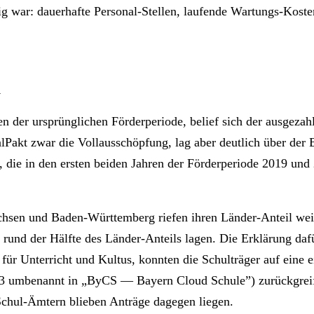
g war: dauerhafte Personal-Stellen, laufende Wartungs-Kosten
n
n der ursprünglichen Förderperiode, belief sich der ausgezah
talPakt zwar die Vollausschöpfung, lag aber deutlich über de
die in den ersten beiden Jahren der Förderperiode 2019 und 2
Sachsen und Baden-Württemberg riefen ihren Länder-Anteil wei
 rund der Hälfte des Länder-Anteils lagen. Die Erklärung dafür
 für Unterricht und Kultus, konnten die Schulträger auf eine 
23 umbenannt in „ByCS — Bayern Cloud Schule”) zurückgreife
Schul-Ämtern blieben Anträge dagegen liegen.